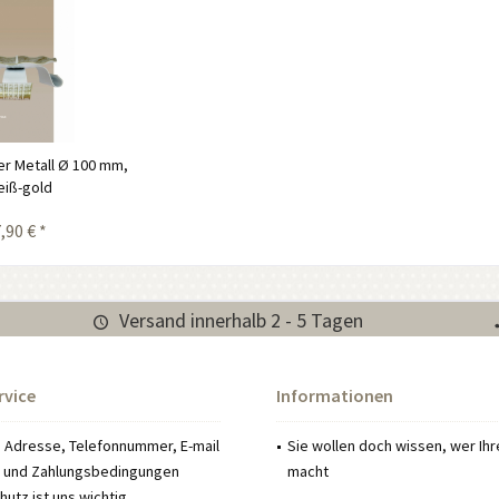
r Metall Ø 100 mm,
eiß-gold
,90 € *
Versand innerhalb 2 - 5 Tagen
rvice
Informationen
: Adresse, Telefonnummer, E-mail
Sie wollen doch wissen, wer Ih
 und Zahlungsbedingungen
macht
utz ist uns wichtig