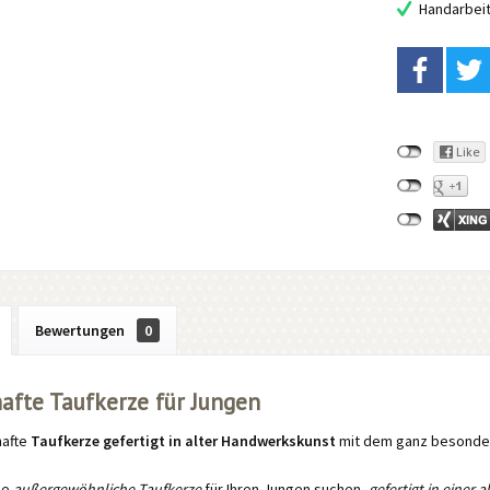
Handarbei
Bewertungen
0
afte Taufkerze für Jungen
hafte
Taufkerze gefertigt in alter Handwerkskunst
mit dem ganz besonde
ne
außergewöhnliche Taufkerze
für Ihren Jungen suchen,
gefertigt in einer