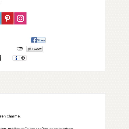
t
ren Charme.
 alten, mittlerweile sehr selten angewandten