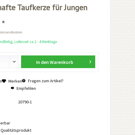
afte Taufkerze für Jungen
 *
 Versandkosten
dfertig, Lieferzeit ca.2 - 4 Werktage
In den
Warenkorb
Fragen zum Artikel?
n
Merken
Empfehlen
20790-1
ierbar
Qualitätsprodukt