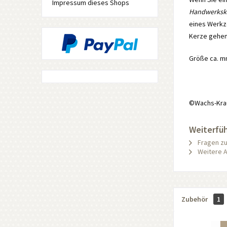
Impressum dieses Shops
Handwerksk
eines Werkze
Kerze gehen
Größe ca. m
©Wachs-Kra
Weiterfüh
Fragen zu
Weitere A
Zubehör
1