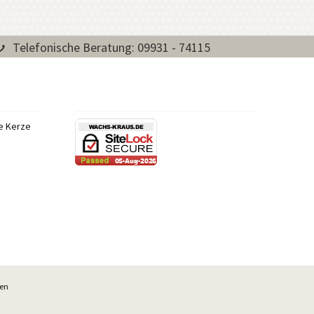
Telefonische Beratung: 09931 - 74115
re Kerze
ben