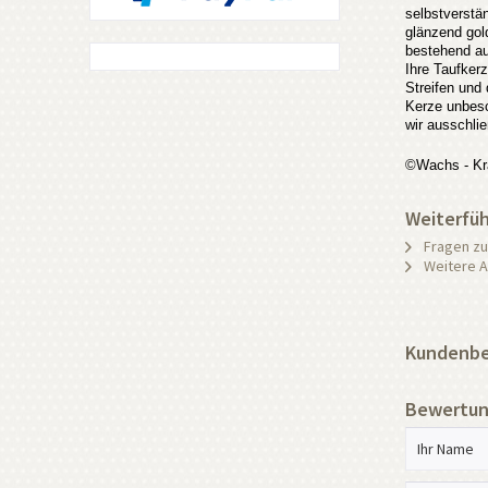
selbstverstän
glänzend gol
bestehend au
Ihre Taufker
Streifen und
Kerze unbesc
wir ausschlie
©Wachs - Kr
Weiterfüh
Fragen zu
Weitere Ar
Kundenbew
Bewertun