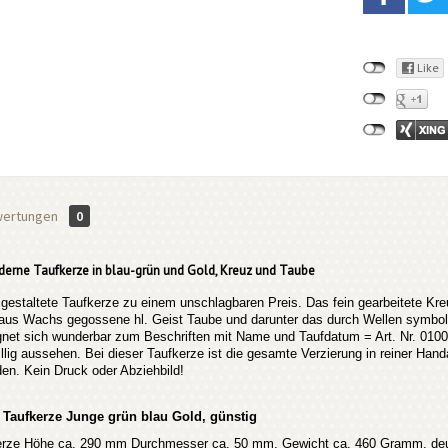
ertungen
0
derne Taufkerze in blau-grün und Gold, Kreuz und Taube
gestaltete Taufkerze zu einem unschlagbaren Preis. Das fein gearbeitete Kreuz
 aus Wachs gegossene hl. Geist Taube und darunter das durch Wellen symbolhaf
gnet sich wunderbar zum Beschriften mit Name und Taufdatum = Art. Nr. 0100.
billig aussehen. Bei dieser Taufkerze ist die gesamte Verzierung in reiner Ha
den. Kein Druck oder Abziehbild!
 Taufkerze Junge grün blau Gold, günstig
rze Höhe ca. 290 mm Durchmesser ca. 50 mm, Gewicht ca. 460 Gramm, deuts