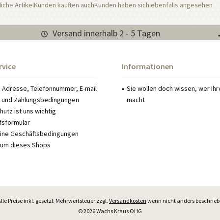
iche Artikel
Kunden kauften auch
Kunden haben sich ebenfalls angesehen
Versand innerhalb 2 - 5 Tagen
rvice
Informationen
: Adresse, Telefonnummer, E-mail
Sie wollen doch wissen, wer Ih
 und Zahlungsbedingungen
macht
utz ist uns wichtig
fsformular
ine Geschäftsbedingungen
um dieses Shops
Alle Preise inkl. gesetzl. Mehrwertsteuer zzgl.
Versandkosten
wenn nicht anders beschrie
© 2026 Wachs Kraus OHG