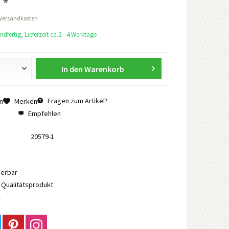
 *
 Versandkosten
dfertig, Lieferzeit ca.2 - 4 Werktage
In den
Warenkorb
Fragen zum Artikel?
n
Merken
Empfehlen
20579-1
ierbar
Qualitätsprodukt
t