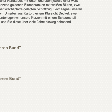
iner Handarbeit mit unten und oben jeweils einer weiß-
n glänzend goldenen Blumenranken mit weißen Blüten, zwei
er Wachsplatte gelegten Schriftzug: Gott segne unseren
em Unterteil aus Karton, einem Klarsicht Deckel, zwei
unterlegen wir unsere Kerzen mit einem Schaumstoff-
t und Sie diese über viele Jahre hinweg schonend
seren Bund"
eren Bund"