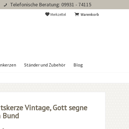
Telefonische Beratung: 09931 - 74115
Merkzettel
Warenkorb
nkerzen
Ständer und Zubehör
Blog
tskerze Vintage, Gott segne
n Bund