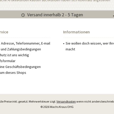
iche Artikel
Kunden kauften auch
Kunden haben sich ebenfalls angesehen
Versand innerhalb 2 - 5 Tagen
rvice
Informationen
: Adresse, Telefonnummer, E-mail
Sie wollen doch wissen, wer Ih
 und Zahlungsbedingungen
macht
utz ist uns wichtig
fsformular
ine Geschäftsbedingungen
um dieses Shops
Alle Preise inkl. gesetzl. Mehrwertsteuer zzgl.
Versandkosten
wenn nicht anders beschrie
© 2026 Wachs Kraus OHG