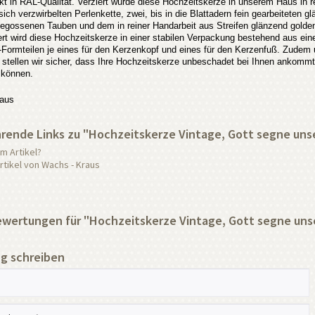
t in RAL-Qualität. Verziert wurde diese Hochzeitskerze in unserem Haus in re
sich verzwirbelten Perlenkette, zwei, bis in die Blattadern fein gearbeitete
gossenen Tauben und dem in reiner Handarbeit aus Streifen glänzend golden
ert wird diese Hochzeitskerze in einer stabilen Verpackung bestehend aus ein
Formteilen je eines für den Kerzenkopf und eines für den Kerzenfuß. Zudem 
o stellen wir sicher, dass Ihre Hochzeitskerze unbeschadet bei Ihnen ankomm
 können.
aus
rende Links zu "Hochzeitskerze Vintage, Gott segne un
m Artikel?
tikel von Wachs - Kraus
wertungen für "Hochzeitskerze Vintage, Gott segne uns
g schreiben