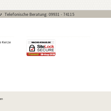
Telefonische Beratung: 09931 - 74115
re Kerze
ben