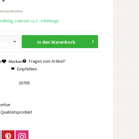
 *
 Versandkosten
dfertig, Lieferzeit ca.2 - 4 Werktage
In den
Warenkorb
Fragen zum Artikel?
n
Merken
Empfehlen
20709
ierbar
Qualitätsprodukt
t