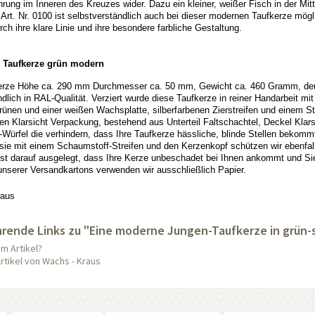
hrung im Inneren des Kreuzes wider. Dazu ein kleiner, weißer Fisch in der Mi
Art. Nr. 0100 ist selbstverständlich auch bei dieser modernen Taufkerze mögl
ch ihre klare Linie und ihre besondere farbliche Gestaltung.
 Taufkerze grün modern
erze Höhe ca. 290 mm Durchmesser ca. 50 mm, Gewicht ca. 460 Gramm, deuts
ndlich in RAL-Qualität. Verziert wurde diese Taufkerze in reiner Handarbeit mi
ünen und einer weißen Wachsplatte, silberfarbenen Zierstreifen und einem Stra
n Klarsicht Verpackung, bestehend aus Unterteil Faltschachtel, Deckel Klar
Würfel die verhindern, dass Ihre Taufkerze hässliche, blinde Stellen bekom
t sie mit einem Schaumstoff-Streifen und den Kerzenkopf schützen wir ebenfa
st darauf ausgelegt, dass Ihre Kerze unbeschadet bei Ihnen ankommt und Sie
 unserer Versandkartons verwenden wir ausschließlich Papier.
raus
rende Links zu "Eine moderne Jungen-Taufkerze in grün-si
m Artikel?
rtikel von Wachs - Kraus