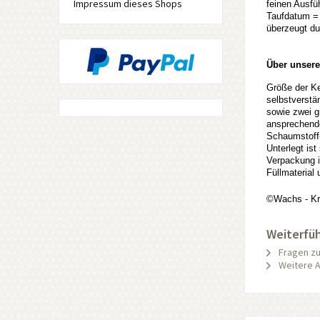
Impressum dieses Shops
feinen Ausfü
Taufdatum = 
überzeugt dur
Über unsere
Größe der K
selbstverstä
sowie zwei gr
ansprechende
Schaumstoff-
Unterlegt is
Verpackung i
Füllmaterial
©Wachs - K
Weiterfüh
Fragen zu
Weitere A