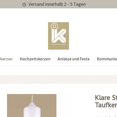
Versand innerhalb 2 - 5 Tagen
kerzen
Hochzeitskerzen
Anlässe und Feste
Kommunio
Klare S
Taufker