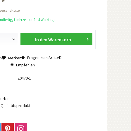
 *
 Versandkosten
dfertig, Lieferzeit ca.2 - 4 Werktage
In den
Warenkorb
Fragen zum Artikel?
n
Merken
Empfehlen
20479-1
ierbar
Qualitätsprodukt
t