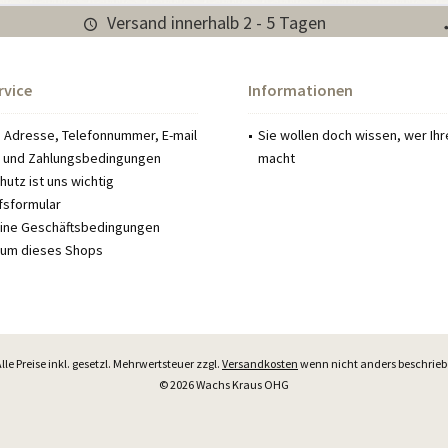
Versand innerhalb 2 - 5 Tagen
rvice
Informationen
: Adresse, Telefonnummer, E-mail
Sie wollen doch wissen, wer Ih
 und Zahlungsbedingungen
macht
utz ist uns wichtig
fsformular
ine Geschäftsbedingungen
um dieses Shops
Alle Preise inkl. gesetzl. Mehrwertsteuer zzgl.
Versandkosten
wenn nicht anders beschrie
© 2026 Wachs Kraus OHG