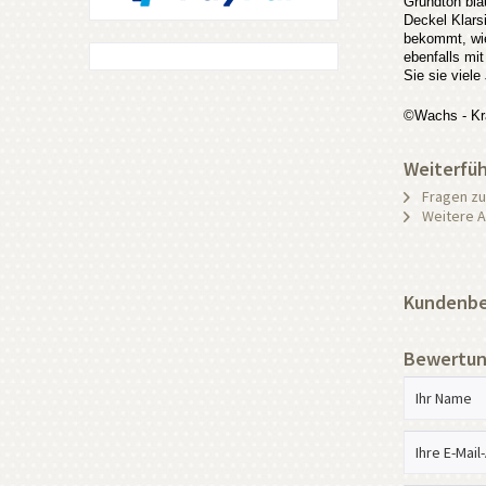
Grundton bla
Deckel Klars
bekommt, wie
ebenfalls mi
Sie sie viel
©Wachs - Kr
Weiterfüh
Fragen zu
Weitere Ar
Kundenbew
Bewertun