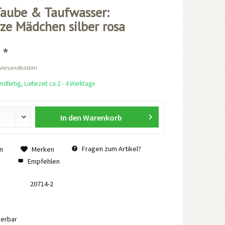
Taube & Taufwasser:
ze Mädchen silber rosa
 *
 Versandkosten
dfertig, Lieferzeit ca.2 - 4 Werktage
In den
Warenkorb
Fragen zum Artikel?
n
Merken
Empfehlen
20714-2
ierbar