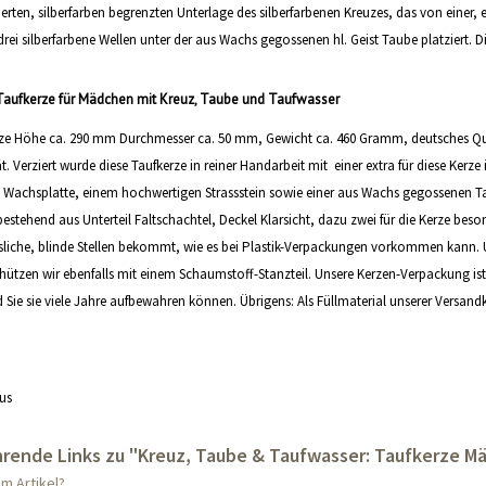
ten, silberfarben begrenzten Unterlage des silberfarbenen Kreuzes, das von einer, e
rei silberfarbene Wellen unter der aus Wachs gegossenen hl. Geist Taube platziert. Die
Taufkerze für Mädchen mit Kreuz, Taube und Taufwasser
ze Höhe ca. 290 mm Durchmesser ca. 50 mm, Gewicht ca. 460 Gramm, deutsches Quali
t. Verziert wurde diese Taufkerze in reiner Handarbeit mit einer extra für diese Ker
n Wachsplatte, einem hochwertigen Strassstein sowie einer aus Wachs gegossenen Taub
estehend aus Unterteil Faltschachtel, Deckel Klarsicht, dazu zwei für die Kerze bes
sliche, blinde Stellen bekommt, wie es bei Plastik-Verpackungen vorkommen kann. Un
hützen wir ebenfalls mit einem Schaumstoff-Stanzteil. Unsere Kerzen-Verpackung ist
ie sie viele Jahre aufbewahren können. Übrigens: Als Füllmaterial unserer Versandk
us
rende Links zu "Kreuz, Taube & Taufwasser: Taufkerze Mä
m Artikel?