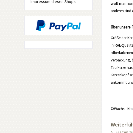
Impressum dieses Shops
weiß marmorier
anderen sind d
Über unsere 
Größe der Ker
in RAL-Qualitä
silberfarbene
Verpackung, b
Taufkerze häs
Kerzenkopf sc
ankommt und S
©Wachs - Kra
Weiterfüh
Fragen zu