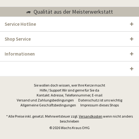
Qualität aus der Meisterwerkstatt
Service Hotline
Shop Service
Informationen
Sie wollen doch wissen, wer Ihre Kerze macht
Hilfe / Support Wir sind gerne für Sie da
Kontakt: Adresse, Telefonnummer, E-mail
Versand und Zahlungsbedingungen
Datenschutz ist uns wichtig
Allgemeine Geschäftsbedingungen
Impressum dieses Shops
* Alle Preise inkl. gesetzl. Mehrwertsteuer zzgl.
Versandkosten
wenn nicht anders
beschrieben
© 2026 Wachs Kraus OHG