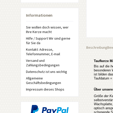
Informationen
Sie wollen doch wissen, wer
Ihre Kerze macht
Hilfe / Support Wir sind gerne
für Sie da
Beschreibung
Bew
Kontakt: Adresse,
Telefonnummer, E-mail
Versand und
Taufkerze M
Zahlungsbedingungen
Bis auf die
h
besonderen W
Datenschutz ist uns wichtig
ist bilden da
Allgemeine
Taufdatum = 
Geschäftsbedingungen
Impressum dieses Shops
Über unsere
Größe der K
selbstverstä
Wachsplatte,
optisch ans
schonende S