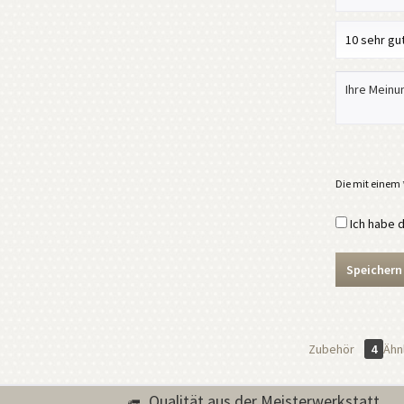
Die mit einem *
Ich habe 
Speichern
Zubehör
4
Ähnl
Qualität aus der Meisterwerkstatt