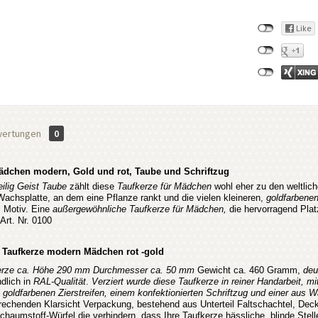
ertungen
0
ädchen modern, Gold und rot, Taube und Schriftzug
eilig Geist Taube
zählt diese
Taufkerze für Mädchen
wohl eher zu den weltliche
achsplatte, an dem eine Pflanze rankt und die vielen kleineren,
goldfarbene
s Motiv. Eine
außergewöhnliche Taufkerze für Mädchen,
die hervorragend Plat
Art. Nr. 0100
 Taufkerze modern Mädchen rot -gold
erze ca. Höhe 290 mm Durchmesser ca. 50 mm
Gewicht ca. 460 Gramm,
deu
ndlich in
RAL-Qualität
.
Verziert wurde diese Taufkerze in reiner Handarbeit
, mi
 goldfarbenen Zierstreifen, einem konfektionierten Schriftzug und einer au
prechenden
Klarsicht Verpackung
, bestehend aus Unterteil Faltschachtel, Deck
chaumstoff-Würfel
die verhindern, dass Ihre Taufkerze hässliche, blinde Ste