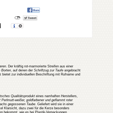
ren. Der kräftig rot-marmorierte Streifen aus einer
n Borten
, auf denen der
Schriftzug zur Taufe
angebracht
z bietet zur individuellen Beschriftung mit Rufname und
tsches Qualitätsprodukt
eines namhaften Herstellers,
t Perlmutt-weißer,
goldfarbener und geflammt roter
s Wachs gegossenen Taube
. Geliefert wird sie in einer
el Klarsicht, dazu
zwei für die Kerze besonders
llen bekommt, wie es bei Plastik-Verpackungen