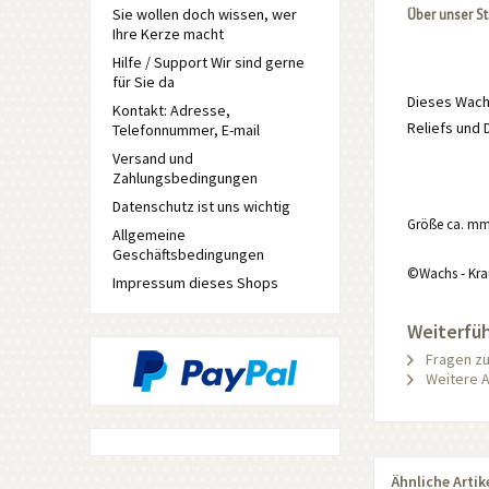
Sie wollen doch wissen, wer
Über unser S
Ihre Kerze macht
Hilfe / Support Wir sind gerne
für Sie da
Dieses Wach
Kontakt: Adresse,
Reliefs und 
Telefonnummer, E-mail
Versand und
Zahlungsbedingungen
Datenschutz ist uns wichtig
Größe ca. mm
Allgemeine
Geschäftsbedingungen
©Wachs - Kra
Impressum dieses Shops
Weiterfü
Fragen zu
Weitere A
Ähnliche Artik