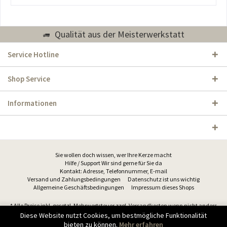
Qualität aus der Meisterwerkstatt
Service Hotline
Shop Service
Informationen
Sie wollen doch wissen, wer Ihre Kerze macht
Hilfe / Support Wir sind gerne für Sie da
Kontakt: Adresse, Telefonnummer, E-mail
Versand und Zahlungsbedingungen
Datenschutz ist uns wichtig
Allgemeine Geschäftsbedingungen
Impressum dieses Shops
* Alle Preise inkl. gesetzl. Mehrwertsteuer zzgl.
Versandkosten
wenn nicht anders
beschrieben
Diese Website nutzt Cookies, um bestmögliche Funktionalität
bieten zu können.
Mehr erfahren
© 2026 Wachs Kraus OHG