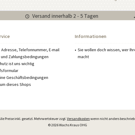
Versand innerhalb 2 - 5 Tagen
rvice
Informationen
: Adresse, Telefonnummer, E-mail
Sie wollen doch wissen, wer Ih
 und Zahlungsbedingungen
macht
utz ist uns wichtig
fsformular
ine Geschäftsbedingungen
um dieses Shops
Alle Preise inkl. gesetzl. Mehrwertsteuer zzgl.
Versandkosten
wenn nicht anders beschrie
© 2026 Wachs Kraus OHG