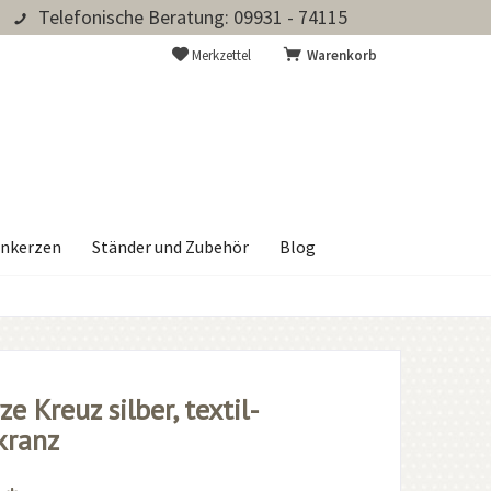
Telefonische Beratung: 09931 - 74115
Merkzettel
Warenkorb
nkerzen
Ständer und Zubehör
Blog
e Kreuz silber, textil-
kranz