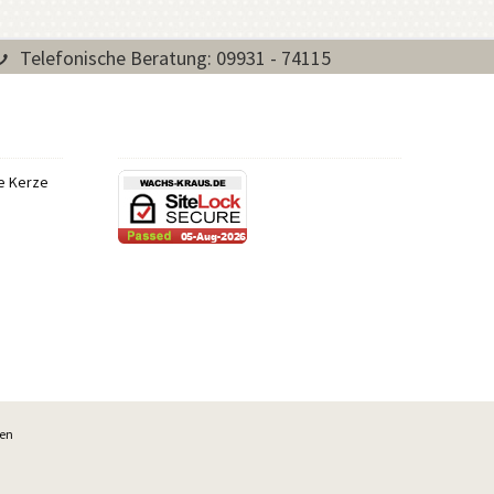
Telefonische Beratung: 09931 - 74115
re Kerze
ben