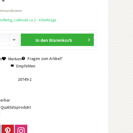
 *
 Versandkosten
dfertig, Lieferzeit ca.2 - 4 Werktage
In den
Warenkorb
Fragen zum Artikel?
n
Merken
Empfehlen
20749-2
ierbar
Qualitätsprodukt
t