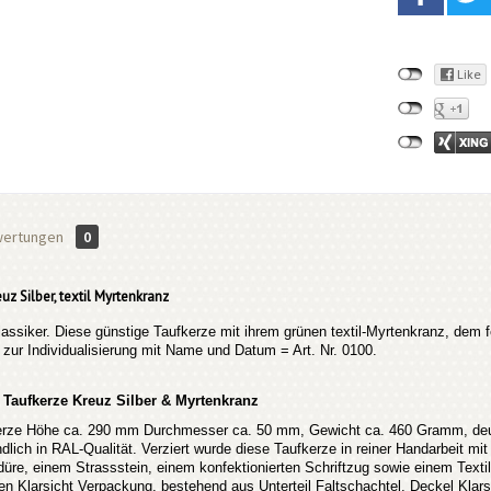
ertungen
0
uz Silber, textil Myrtenkranz
assiker. Diese günstige Taufkerze mit ihrem grünen textil-Myrtenkranz, dem f
 zur Individualisierung mit Name und Datum = Art. Nr. 0100.
 Taufkerze Kreuz Silber & Myrtenkranz
rze Höhe ca. 290 mm Durchmesser ca. 50 mm, Gewicht ca. 460 Gramm, deuts
dlich in RAL-Qualität. Verziert wurde diese Taufkerze in reiner Handarbeit mit 
re, einem Strassstein, einem konfektionierten Schriftzug sowie einem Textil-M
n Klarsicht Verpackung, bestehend aus Unterteil Faltschachtel, Deckel Klar