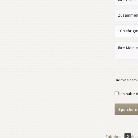
Die mit einem *
Ich habe 
Speichern
Zubehör
2
Ähnl