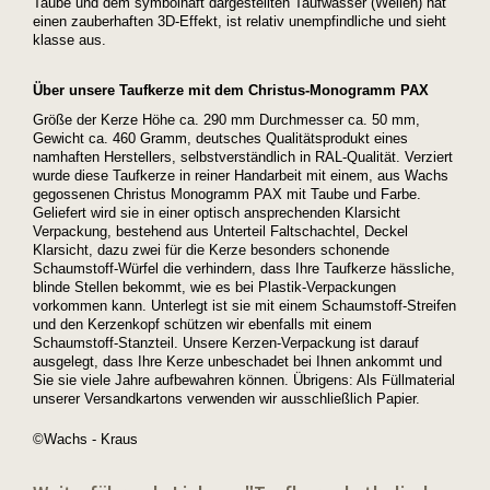
Taube und dem symbolhaft dargestellten Taufwasser (Wellen) hat
einen zauberhaften 3D-Effekt, ist relativ unempfindliche und sieht
klasse aus.
Über unsere Taufkerze mit dem Christus-Monogramm PAX
Größe der Kerze Höhe ca. 290 mm Durchmesser ca. 50 mm,
Gewicht ca. 460 Gramm, deutsches Qualitätsprodukt eines
namhaften Herstellers, selbstverständlich in RAL-Qualität. Verziert
wurde diese Taufkerze in reiner Handarbeit mit einem, aus Wachs
gegossenen Christus Monogramm PAX mit Taube und Farbe.
Geliefert wird sie in einer optisch ansprechenden Klarsicht
Verpackung, bestehend aus Unterteil Faltschachtel, Deckel
Klarsicht, dazu zwei für die Kerze besonders schonende
Schaumstoff-Würfel die verhindern, dass Ihre Taufkerze hässliche,
blinde Stellen bekommt, wie es bei Plastik-Verpackungen
vorkommen kann. Unterlegt ist sie mit einem Schaumstoff-Streifen
und den Kerzenkopf schützen wir ebenfalls mit einem
Schaumstoff-Stanzteil. Unsere Kerzen-Verpackung ist darauf
ausgelegt, dass Ihre Kerze unbeschadet bei Ihnen ankommt und
Sie sie viele Jahre aufbewahren können. Übrigens: Als Füllmaterial
unserer Versandkartons verwenden wir ausschließlich Papier.
©Wachs - Kraus