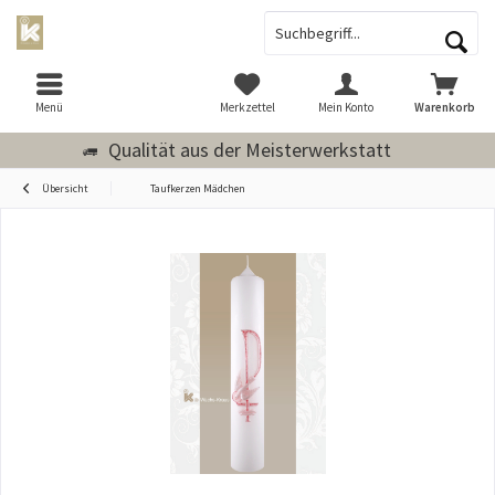
Menü
Merkzettel
Mein Konto
Warenkorb
Qualität aus der Meisterwerkstatt
Übersicht
Taufkerzen Mädchen