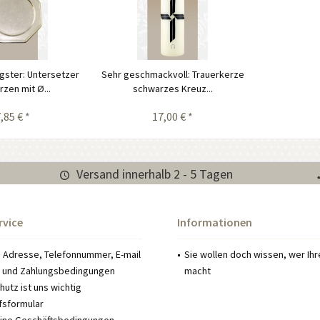
gster: Untersetzer
Sehr geschmackvoll: Trauerkerze
rzen mit Ø...
schwarzes Kreuz...
,85 € *
17,00 € *
Versand innerhalb 2 - 5 Tagen
rvice
Informationen
: Adresse, Telefonnummer, E-mail
Sie wollen doch wissen, wer Ih
 und Zahlungsbedingungen
macht
utz ist uns wichtig
fsformular