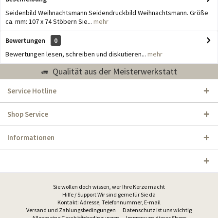
Seidenbild Weihnachtsmann Seidendruckbild Weihnachtsmann. Größe
ca. mm: 107 x 74 Stöbern Sie...
mehr
Bewertungen
0
Bewertungen lesen, schreiben und diskutieren...
mehr
Qualität aus der Meisterwerkstatt
Service Hotline
Shop Service
Informationen
Sie wollen doch wissen, wer Ihre Kerze macht
Hilfe / Support Wir sind gerne für Sie da
Kontakt: Adresse, Telefonnummer, E-mail
Versand und Zahlungsbedingungen
Datenschutz ist uns wichtig
Allgemeine Geschäftsbedingungen
Impressum dieses Shops