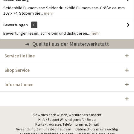
Seidenbild Blumenvase Seidendruckbild Blumenvase. Größe ca. mm:
107 x 74. Stöbern Sie...
mehr
Bewertungen
0
Bewertungen lesen, schreiben und diskutieren...
mehr
Qualität aus der Meisterwerkstatt
Service Hotline
Shop Service
Informationen
Sie wollen doch wissen, wer Ihre Kerze macht
Hilfe / Support Wir sind gerne für Sie da
Kontakt: Adresse, Telefonnummer, E-mail
Versand und Zahlungsbedingungen
Datenschutz ist uns wichtig
Allgemeine Geschäftsbedingungen
Impressum dieses Shops