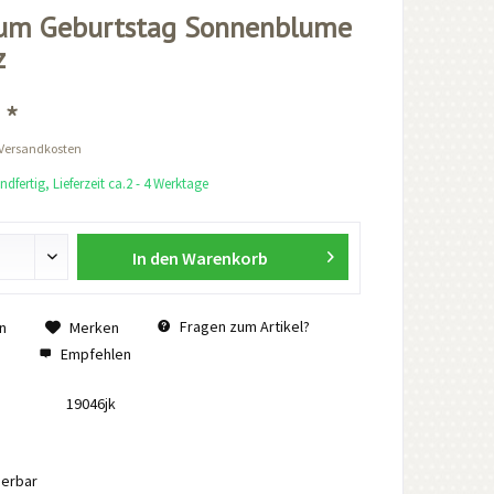
zum Geburtstag Sonnenblume
z
 *
 Versandkosten
dfertig, Lieferzeit ca.2 - 4 Werktage
In den
Warenkorb
Fragen zum Artikel?
n
Merken
Empfehlen
19046jk
ierbar