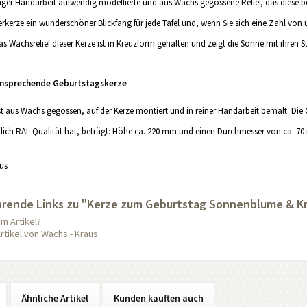
nger Handarbeit aufwendig modellierte und aus Wachs gegossene Relief, das diese be
erkerze ein wunderschöner Blickfang für jede Tafel und, wenn Sie sich eine Zahl von
as Wachsrelief dieser Kerze ist in Kreuzform gehalten und zeigt die Sonne mit ihren
ansprechende Geburtstagskerze
ist aus Wachs gegossen, auf der Kerze montiert und in reiner Handarbeit bemalt. Die 
dlich RAL-Qualität hat, beträgt: Höhe ca. 220 mm und einen Durchmesser von ca. 7
us
hrende Links zu "Kerze zum Geburtstag Sonnenblume & K
m Artikel?
rtikel von Wachs - Kraus
Ähnliche Artikel
Kunden kauften auch