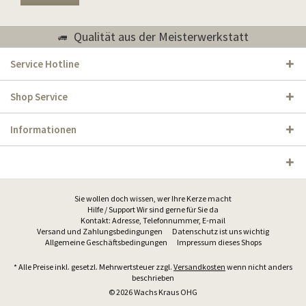
Qualität aus der Meisterwerkstatt
Service Hotline
Shop Service
Informationen
Sie wollen doch wissen, wer Ihre Kerze macht
Hilfe / Support Wir sind gerne für Sie da
Kontakt: Adresse, Telefonnummer, E-mail
Versand und Zahlungsbedingungen
Datenschutz ist uns wichtig
Allgemeine Geschäftsbedingungen
Impressum dieses Shops
* Alle Preise inkl. gesetzl. Mehrwertsteuer zzgl.
Versandkosten
wenn nicht anders
beschrieben
© 2026 Wachs Kraus OHG