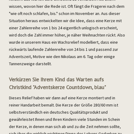
wissen, wovon hier die Rede ist. Oft fängt die Fragerei nach dem
"wie oft noch schlafen, bis." schon im November an. Aus dieser
Situation heraus entwickelten wir die Idee, dass eine Kerze mit
einer Zahlenreihe von 1 bis 24 eigentlich unlogisch erscheint,
wird doch die Zahl immer höher, je näher Weihnachten rückt. Also
wurde in unserem Haus ein Wachsrelief modelliert, dass eine
rückwärts laufende Zahlenreihe von 24 bis 1 und passend zur
Adventszeit, Motive wie den Nikolaus am 6. Tag oder einige
Tannenzweige darstellt.
Verkürzen Sie Ihrem Kind das Warten aufs
Christkind "Adventskerze Countdown, blau"
Dieses Relief haben wir dann auf eine Kerze montiert und in
reiner Handarbeit bemalt. Die Kerze der Größe 280/60 mm ist
selbstverständlich ein deutsches Qualitätsprodukt und
gewährleistet Ihnen und Ihren Kindern viele Stunden im Schein
der Kerze, in denen man sich ab und zu die Zeit nehmen sollte,
sich über die wirklich wichtigen Dinge des Lebens Gedanken zu